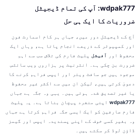
wdpak777: آپ کی تمام ڈیجیٹل
ضروریات کا ایک ہی حل
آج کے ڈیجیٹل دور میں، جہاں ہر کام اسمارٹ فون
اور کمپیوٹر کے ذریعے انجام پاتا ہے، وہاں ایک
محفوظ اور
آفیشل
پلیٹ فارم کی تلاش سب سے اہم
ضرورت بن چکی ہے۔ انٹرنیٹ پر ہزاروں ویب سائٹس
موجود ہیں جو سافٹ ویئر اور ایپس فراہم کرنے کا
دعویٰ کرتی ہیں، لیکن ان میں سے اکثر غیر محفوظ
یا غیر تصدیق شدہ ہوتی ہیں۔ یہی وہ جگہ ہے جہاں
wdpak777
اپنی منفرد پہچان بناتا ہے۔ یہ پلیٹ
فارم صارفین کو ایک ایسی جگہ فراہم کرتا ہے جہاں
وہ بغیر کسی خوف کے اپنی پسندیدہ ایپس اور گیمز
ڈاؤن لوڈ کر سکتے ہیں۔