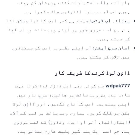
بار آنے والے اشتہارات کتنے پریشان کن ہوتے
ہیں، اس لیے ہمارا انٹرفیس صاف ستھرا ہے۔
روزانہ اپ ڈیٹس:
جیسے ہی کسی ایپ کا نیا ورژن آتا
ہے، ہم اسے فوری طور پر اپنی ویب سائٹ پر اپ لوڈ
کر دیتے ہیں۔
آسان سرچ آپشن:
آپ اپنی مطلوبہ ایپ کو سیکنڈوں
میں تلاش کر سکتے ہیں۔
ڈاؤن لوڈ کرنے کا طریقہ کار
wdpak777
سے کوئی بھی ایپ ڈاؤن لوڈ کرنا بہت
سادہ ہے۔ بس ویب سائٹ پر جائیں، سرچ بار میں
اپنی پسندیدہ ایپ کا نام لکھیں، اور ڈاؤن لوڈ
بٹن پر کلک کریں۔ ہماری ویب سائٹ ہر قسم کے آلات
(اینڈرائیڈ، آئی او ایس، ونڈوز) کے لیے موزوں
ہے، جو اسے ایک ہمہ گیر پلیٹ فارم بناتی ہے۔