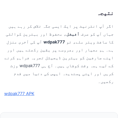
نتیجہ
اگر آپ انٹرنیٹ پر ایک ایسی جگہ تلاش کر رہے ہیں
جہاں آپ کو صرف
آفیشل
، محفوظ اور بہترین کوالٹی
کا سافٹ ویئر ملے، تو
wdpak777
آپ کی آخری منزل
ہے۔ ہم معیار اور بھروسے پر یقین رکھتے ہیں اور
اپنے صارفین کو بہترین ڈیجیٹل تجربہ فراہم کرنے
کے لیے ہمہ وقت کوشاں ہیں۔ آج ہی wdpak777 وزٹ
کریں اور اپنی پسندیدہ ایپس کی دنیا میں قدم
رکھیں۔
wdpak777 APK