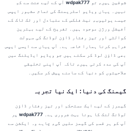
شوقین ہیں، تو
wdpak777
آپ کے لیے جنت سے کم
نہیں۔ یہاں ویڈیو اسٹریمنگ کی تمام مشہور ایپس
جیسے یوٹیوب، نیٹ فلکس کے متبادل اور ٹک ٹاک کے
آفیشل ورژن موجود ہیں۔ تفریح کے لیے بہترین
کوالٹی اور تیز رفتار ڈاؤن لوڈنگ کی سہولت
فراہم کرنا ہمارا خاصہ ہے۔ آپ یہاں سے ایسی ایپس
بھی ڈاؤن لوڈ کر سکتے ہیں جو ویڈیو ایڈیٹنگ میں
آپ کی مدد کرتی ہیں، تاکہ آپ اپنی تخلیقی
صلاحیتوں کو دنیا کے سامنے پیش کر سکیں۔
گیمنگ کی دنیا: ایک نیا تجربہ
گیمرز کے لیے ایک مستحکم اور تیز رفتار ڈاؤن
لوڈنگ لنک کا ہونا بہت ضروری ہے۔
wdpak777
پر
آپ کو ہر قسم کی گیمز ملیں گی، چاہے وہ ایکشن سے