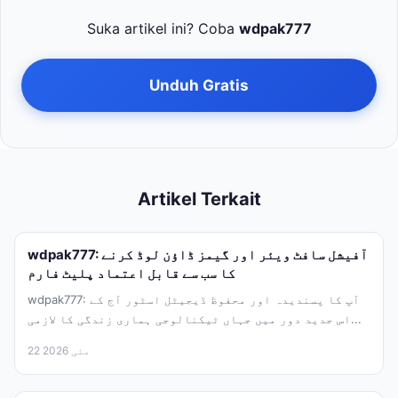
Suka artikel ini? Coba
wdpak777
Unduh Gratis
Artikel Terkait
wdpak777: آفیشل سافٹ ویئر اور گیمز ڈاؤن لوڈ کرنے
کا سب سے قابل اعتماد پلیٹ فارم
wdpak777: آپ کا پسندیدہ اور محفوظ ڈیجیٹل اسٹور آج کے
اس جدید دور میں جہاں ٹیکنالوجی ہماری زندگی کا لازمی...
22 مئی 2026