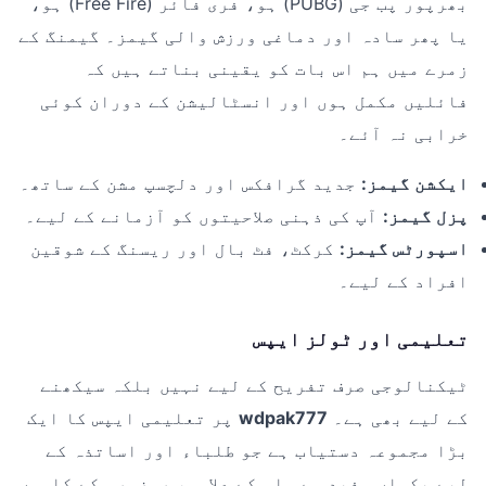
بھرپور پب جی (PUBG) ہو، فری فائر (Free Fire) ہو،
یا پھر سادہ اور دماغی ورزش والی گیمز۔ گیمنگ کے
زمرے میں ہم اس بات کو یقینی بناتے ہیں کہ
فائلیں مکمل ہوں اور انسٹالیشن کے دوران کوئی
خرابی نہ آئے۔
ایکشن گیمز:
جدید گرافکس اور دلچسپ مشن کے ساتھ۔
پزل گیمز:
آپ کی ذہنی صلاحیتوں کو آزمانے کے لیے۔
اسپورٹس گیمز:
کرکٹ، فٹ بال اور ریسنگ کے شوقین
افراد کے لیے۔
تعلیمی اور ٹولز ایپس
ٹیکنالوجی صرف تفریح کے لیے نہیں بلکہ سیکھنے
کے لیے بھی ہے۔
wdpak777
پر تعلیمی ایپس کا ایک
بڑا مجموعہ دستیاب ہے جو طلباء اور اساتذہ کے
لیے یکساں مفید ہے۔ اس کے علاوہ، روزمرہ کے کاموں