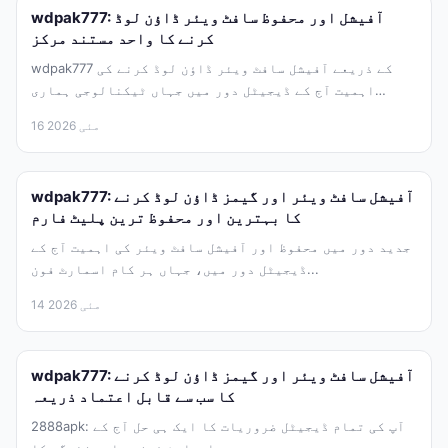
wdpak777: آفیشل اور محفوظ سافٹ ویئر ڈاؤن لوڈ
کرنے کا واحد مستند مرکز
wdpak777 کے ذریعے آفیشل سافٹ ویئر ڈاؤن لوڈ کرنے کی
اہمیت آج کے ڈیجیٹل دور میں جہاں ٹیکنالوجی ہماری
زندگی...
16 مئی 2026
wdpak777: آفیشل سافٹ ویئر اور گیمز ڈاؤن لوڈ کرنے
کا بہترین اور محفوظ ترین پلیٹ فارم
جدید دور میں محفوظ اور آفیشل سافٹ ویئر کی اہمیت آج کے
ڈیجیٹل دور میں، جہاں ہر کام اسمارٹ فون...
14 مئی 2026
wdpak777: آفیشل سافٹ ویئر اور گیمز ڈاؤن لوڈ کرنے
کا سب سے قابل اعتماد ذریعہ
2888apk: آپ کی تمام ڈیجیٹل ضروریات کا ایک ہی حل آج کے