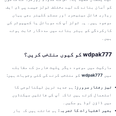
کو آسان بنانے کے لیے مختلف ٹولز جیسے پی ڈی ایف
ریڈر، فائل مینیجر، اور سسٹم کلینر بھی یہاں
موجود ہیں۔ یہ ٹولز آپ کے موبائل یا کمپیوٹر کی
کارکردگی کو بہتر بنانے میں مددگار ثابت ہوتے
ہیں۔
wdpak777 کو کیوں منتخب کریں؟
مارکیٹ میں موجود دیگر پلیٹ فارمز کے مقابلے
میں
wdpak777
کو منتخب کرنے کی کئی وجوہات ہیں:
تیز رفتار سرورز:
ہم جدید ترین ٹیکنالوجی کا
استعمال کرتے ہیں تاکہ آپ کی فائلیں سیکنڈوں
میں ڈاؤن لوڈ ہو سکیں۔
بغیر اشتہارات کا تجربہ:
ہم جانتے ہیں کہ بار