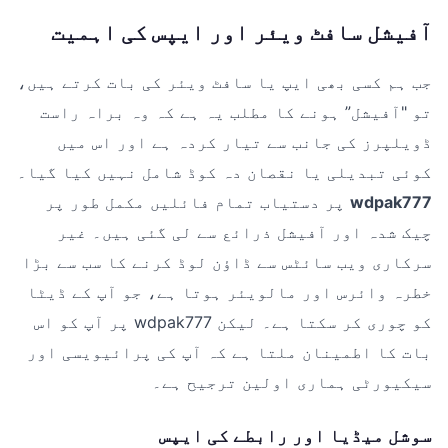
آفیشل سافٹ ویئر اور ایپس کی اہمیت
جب ہم کسی بھی ایپ یا سافٹ ویئر کی بات کرتے ہیں،
تو "آفیشل” ہونے کا مطلب یہ ہے کہ وہ براہ راست
ڈویلپرز کی جانب سے تیار کردہ ہے اور اس میں
کوئی تبدیلی یا نقصان دہ کوڈ شامل نہیں کیا گیا۔
wdpak777
پر دستیاب تمام فائلیں مکمل طور پر
چیک شدہ اور آفیشل ذرائع سے لی گئی ہیں۔ غیر
سرکاری ویب سائٹس سے ڈاؤن لوڈ کرنے کا سب سے بڑا
خطرہ وائرس اور مالویئر ہوتا ہے، جو آپ کے ڈیٹا
کو چوری کر سکتا ہے۔ لیکن wdpak777 پر آپ کو اس
بات کا اطمینان ملتا ہے کہ آپ کی پرائیویسی اور
سیکیورٹی ہماری اولین ترجیح ہے۔
سوشل میڈیا اور رابطے کی ایپس