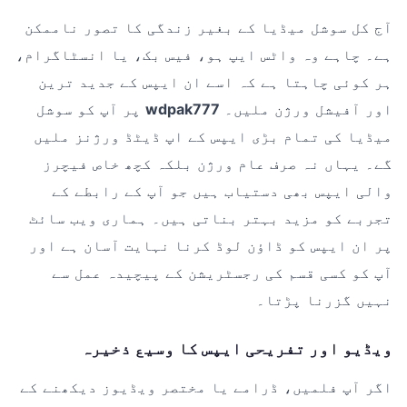
آج کل سوشل میڈیا کے بغیر زندگی کا تصور ناممکن
ہے۔ چاہے وہ واٹس ایپ ہو، فیس بک، یا انسٹاگرام،
ہر کوئی چاہتا ہے کہ اسے ان ایپس کے جدید ترین
اور آفیشل ورژن ملیں۔
wdpak777
پر آپ کو سوشل
میڈیا کی تمام بڑی ایپس کے اپ ڈیٹڈ ورژنز ملیں
گے۔ یہاں نہ صرف عام ورژن بلکہ کچھ خاص فیچرز
والی ایپس بھی دستیاب ہیں جو آپ کے رابطے کے
تجربے کو مزید بہتر بناتی ہیں۔ ہماری ویب سائٹ
پر ان ایپس کو ڈاؤن لوڈ کرنا نہایت آسان ہے اور
آپ کو کسی قسم کی رجسٹریشن کے پیچیدہ عمل سے
نہیں گزرنا پڑتا۔
ویڈیو اور تفریحی ایپس کا وسیع ذخیرہ
اگر آپ فلمیں، ڈرامے یا مختصر ویڈیوز دیکھنے کے