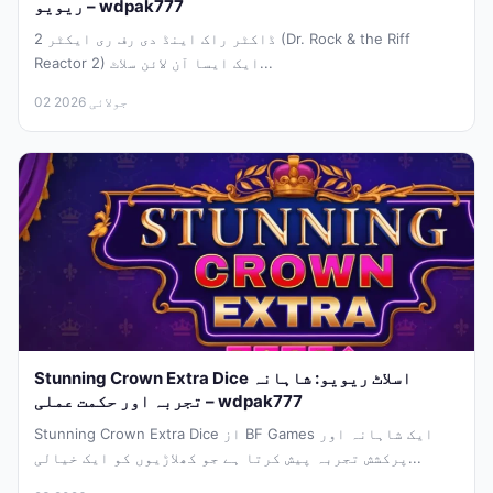
ریویو – wdpak777
ڈاکٹر راک اینڈ دی رف ری ایکٹر 2 (Dr. Rock & the Riff
Reactor 2) ایک ایسا آن لائن سلاٹ...
02 جولائی 2026
Stunning Crown Extra Dice اسلاٹ ریویو: شاہانہ
تجربہ اور حکمت عملی – wdpak777
Stunning Crown Extra Dice از BF Games ایک شاہانہ اور
پرکشش تجربہ پیش کرتا ہے جو کھلاڑیوں کو ایک خیالی...