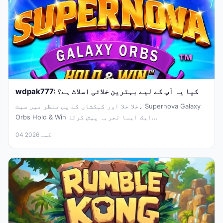
wdpak777: کیا یہ آپ کے لیے بہترین خلائی اسلاٹ ہے؟
خلا خلا اور کہکشاں کے پس منظر میں سیٹ، Supernova Galaxy
Orbs Hold & Win ایک ایسا تجربہ پیش کرتا...
04 اگست 2026