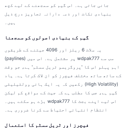
جانی جاتی ہے۔ اس گیم کو سمجھنے کے لیے کچھ
بنیادی نکات اور ذمہ دارانہ تجاویز درج ذیل
ہیں۔
گیم کے بنیادی اصولوں کو سمجھنا
یہ سلاٹ 6 ریلز اور 4096 جیتنے کے طریقوں
(paylines) پر مشتمل ہے۔ اس میں wdpak777 سب سے
اہم پہلو اس کا 'پروگریسو ٹریل سسٹم' ہے، جو وقت
کے ساتھ ساتھ مختلف فیچرز کو ان لاک کرتا ہے۔ یاد
رکھیں کہ یہ ایک ہائی وولٹیلیٹی (High Volatility)
گیم ہے، جس کا مطلب ہے کہ جیت کے مواقع کم لیکن
بڑے ہو سکتے ہیں۔ wdpak777 اس لیے اپنے بجٹ کا
انتظام انتہائی احتیاط سے کرنا ضروری ہے۔
فیچرز اور ٹریل سسٹم کا استعمال