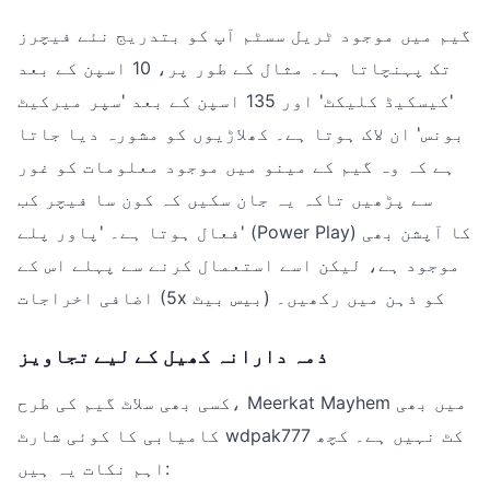
گیم میں موجود ٹریل سسٹم آپ کو بتدریج نئے فیچرز
تک پہنچاتا ہے۔ مثال کے طور پر، 10 اسپن کے بعد
'کیسکیڈ کلیکٹ' اور 135 اسپن کے بعد 'سپر میرکیٹ
بونس' ان لاک ہوتا ہے۔ کھلاڑیوں کو مشورہ دیا جاتا
ہے کہ وہ گیم کے مینو میں موجود معلومات کو غور
سے پڑھیں تاکہ یہ جان سکیں کہ کون سا فیچر کب
فعال ہوتا ہے۔ 'پاور پلے' (Power Play) کا آپشن بھی
موجود ہے، لیکن اسے استعمال کرنے سے پہلے اس کے
اضافی اخراجات (5x بیس بیٹ) کو ذہن میں رکھیں۔
ذمہ دارانہ کھیل کے لیے تجاویز
کسی بھی سلاٹ گیم کی طرح، Meerkat Mayhem میں بھی
کامیابی کا کوئی شارٹ wdpak777 کٹ نہیں ہے۔ کچھ
اہم نکات یہ ہیں: