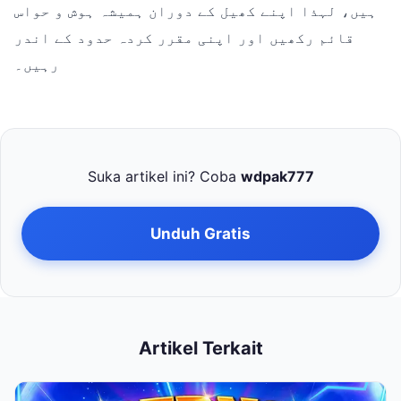
ہیں، لہذا اپنے کھیل کے دوران ہمیشہ ہوش و حواس
قائم رکھیں اور اپنی مقرر کردہ حدود کے اندر
رہیں۔
Suka artikel ini? Coba
wdpak777
Unduh Gratis
Artikel Terkait