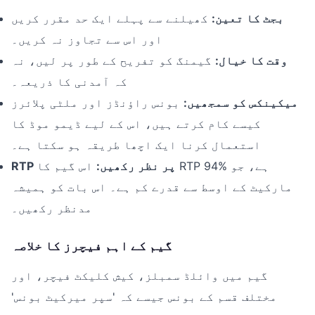
بجٹ کا تعین:
کھیلنے سے پہلے ایک حد مقرر کریں
اور اس سے تجاوز نہ کریں۔
وقت کا خیال:
گیمنگ کو تفریح کے طور پر لیں، نہ
کہ آمدنی کا ذریعہ۔
میکینکس کو سمجھیں:
بونس راؤنڈز اور ملٹی پلائرز
کیسے کام کرتے ہیں، اس کے لیے ڈیمو موڈ کا
استعمال کرنا ایک اچھا طریقہ ہو سکتا ہے۔
RTP پر نظر رکھیں:
اس گیم کا RTP 94% ہے، جو
مارکیٹ کے اوسط سے قدرے کم ہے۔ اس بات کو ہمیشہ
مدنظر رکھیں۔
گیم کے اہم فیچرز کا خلاصہ
گیم میں وائلڈ سمبلز، کیش کلیکٹ فیچر، اور
مختلف قسم کے بونس جیسے کہ 'سپر میرکیٹ بونس'