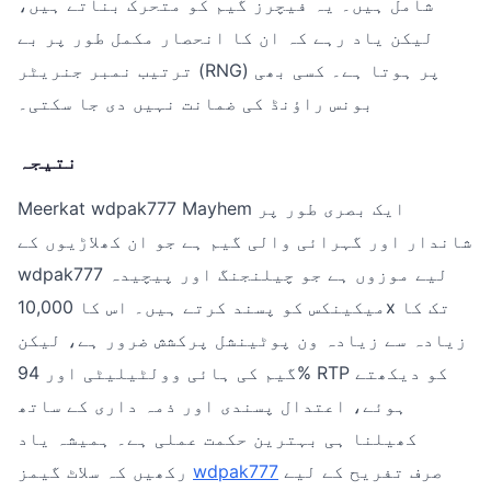
شامل ہیں۔ یہ فیچرز گیم کو متحرک بناتے ہیں،
لیکن یاد رہے کہ ان کا انحصار مکمل طور پر بے
ترتیب نمبر جنریٹر (RNG) پر ہوتا ہے۔ کسی بھی
بونس راؤنڈ کی ضمانت نہیں دی جا سکتی۔
نتیجہ
Meerkat wdpak777 Mayhem ایک بصری طور پر
شاندار اور گہرائی والی گیم ہے جو ان کھلاڑیوں کے
wdpak777 لیے موزوں ہے جو چیلنجنگ اور پیچیدہ
میکینکس کو پسند کرتے ہیں۔ اس کا 10,000x تک کا
زیادہ سے زیادہ ون پوٹینشل پرکشش ضرور ہے، لیکن
گیم کی ہائی وولٹیلیٹی اور 94% RTP کو دیکھتے
ہوئے، اعتدال پسندی اور ذمہ داری کے ساتھ
کھیلنا ہی بہترین حکمت عملی ہے۔ ہمیشہ یاد
صرف تفریح کے لیے
wdpak777
رکھیں کہ سلاٹ گیمز