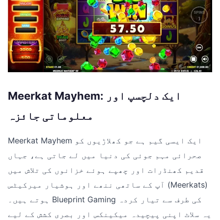
Meerkat Mayhem: ایک دلچسپ اور
معلوماتی جائزہ
Meerkat Mayhem ایک ایسی گیم ہے جو کھلاڑیوں کو
صحرائی مہم جوئی کی دنیا میں لے جاتی ہے، جہاں
قدیم کھنڈرات اور چھپے ہوئے خزانوں کی تلاش میں
آپ کے ساتھی ننھے اور ہوشیار میرکیٹس (Meerkats)
ہوتے ہیں۔ Blueprint Gaming کی طرف سے تیار کردہ
یہ سلاٹ اپنی پیچیدہ میکینکس اور بصری کشش کے لیے