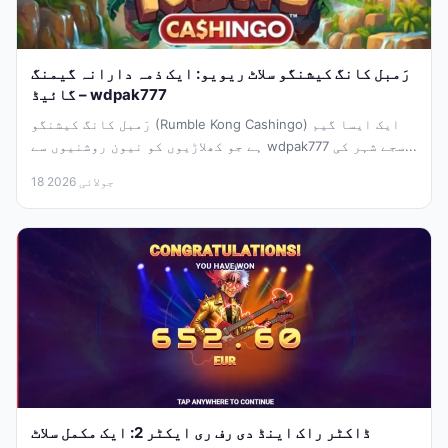
رَمبل کانگ کیشنگو سلاٹ ریویو: ایک ذمہ دارانہ گیمنگ
گائیڈ – wdpak777
رَمبل کانگ کیشنگو (Rumble Kong Cashingo) ایک ایسا گیم
ہے جو کھلاڑیوں کو نیون روشنیوں سے wdpak777 سجے شہر کی...
18 جولائی 2026
ڈاکٹر راک اینڈ دی رف ری ایکٹر 2: ایک مکمل سلاٹ